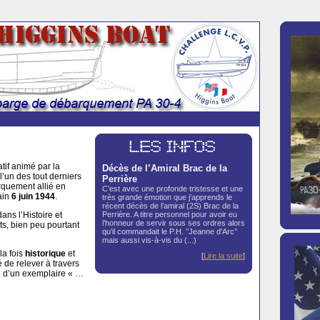
atif animé par la
Décès de l’Amiral Brac de la
’un des tout derniers
Perrière
arquement allié en
C’est avec une profonde tristesse et une
ain
6 juin 1944
.
très grande émotion que j’apprends le
récent décès de l’amiral (2S) Brac de la
Perrière. A titre personnel pour avoir eu
ans l’Histoire et
l’honneur de servir sous ses ordres alors
s, bien peu pourtant
qu’il commandait le P.H. ’’Jeanne d’Arc’’
mais aussi vis-à-vis du (...)
la fois
historique
et
[
Lire la suite
]
 de relever à travers
on d’un exemplaire « …