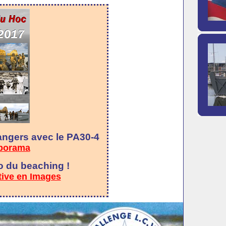
angers avec le PA30-4
aporama
o du beaching !
tive en Images