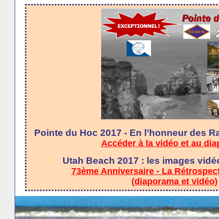
Pointe du Hoc 2017 - En l’honneur des R
Accéder à la vidéo et au di
Utah Beach 2017 : les images vidé
73ème Anniversaire - La Rétrospec
(diaporama et vidéo)