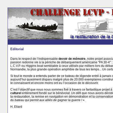
-->
-->
Editorial
Dans le respect de l’indispensable
devoir de mémoire
, notre projet associ
passion redonne vie à la péniche de débarquement américaine "PA 30-4" : l
L.C.V.P. ou Higgins boat semblable à ceux utilisés par milliers lors du déb
Normandie, la plus grande opération amphibie de tous les temps... Un cert
Si tout le monde a entendu parler de ce bateau de légende entré à jamais d
aujourd’hui quasiment disparu malgré plus de 20.000 exemplaires construit
le connaissent et encore moins ont eu l’occasion de le découvrir.
C’est l’objectif que nous nous sommes fixé à travers ce fantastique projet à 
culturel
entièrement fondé sur le bénévolat. Un défi que nous avons décidé
la restauration, la remise en navigation en démonstration et la conservati
du bateau qui permit aux alliés de gagner la guerre !
».
H. Eliard